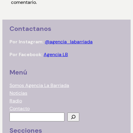
comentario.
Contactanos
Por Instagram:
@agencia_labarriada
Por Facebook:
Agencia LB
Menú
Somos Agencia La Barriada
Noticias
Radio
Contacto
B
u
Secciones
s