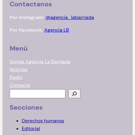
Contactanos
Por Instagram:
@agencia_labarriada
Por Facebook:
Agencia LB
Menú
Somos Agencia La Barriada
Noticias
Radio
Contacto
B
u
Secciones
s
c
Derechos humanos
a
Editorial
r