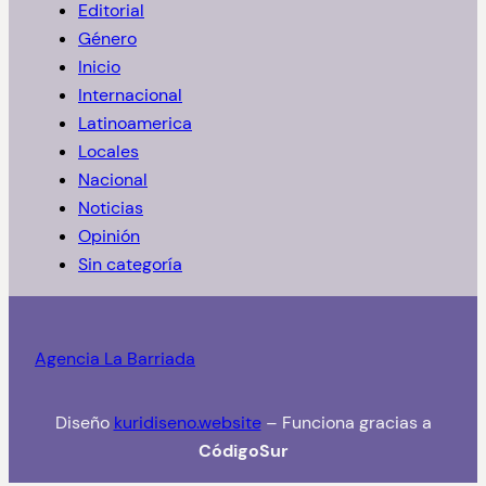
Editorial
r
Género
Inicio
Internacional
Latinoamerica
Locales
Nacional
Noticias
Opinión
Sin categoría
Agencia La Barriada
Diseño
kuridiseno.website
– Funciona gracias a
CódigoSur