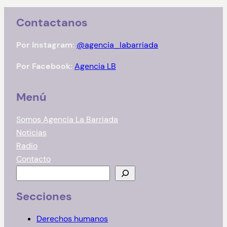
Contactanos
Por Instagram:
@agencia_labarriada
Por Facebook:
Agencia LB
Menú
Somos Agencia La Barriada
Noticias
Radio
Contacto
B
u
Secciones
s
c
Derechos humanos
a