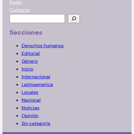
Radio
Contacto
B
u
Secciones
s
c
Derechos humanos
a
Editorial
r
Género
Inicio
Internacional
Latinoamerica
Locales
Nacional
Noticias
Opinión
Sin categoría