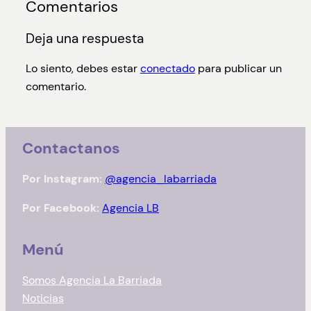
Comentarios
Deja una respuesta
Lo siento, debes estar
conectado
para publicar un
comentario.
Contactanos
Por Instagram:
@agencia_labarriada
Por Facebook:
Agencia LB
Menú
Somos Agencia La Barriada
Noticias