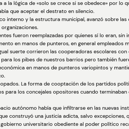
da a la lógica de «solo se crece si se obedece» por lo 
bía que aceptar el destrato en silencio.
ico interno y la estructura municipal, avanzó sobre la
 organizaciones.
es fueron reemplazadas por quienes sí lo eran, sin im
omento en manos de punteros, en general empleados mu
; igual suerte corrieron las cooperadoras escolares co
al para los pibes de nuestros barrios pero también fu
is económica en manos de punteros variopintos y mant
co.
 copados. La forma de cooptación de los partidos polí
s para los concejales opositores cuando terminaban 
cio autónomo había que infiltrarse en las nuevas institu
ue construyó una justicia adicta, salvo excepciones, 
gobierno universitario obediente al poder político rec