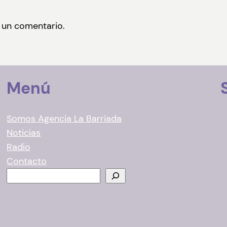
 un comentario.
Menú
Somos Agencia La Barriada
Noticias
Radio
Contacto
B
u
s
c