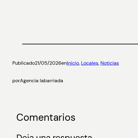
Publicado
21/05/2026
en
Inicio
, 
Locales
, 
Noticias
por
Agencia labarriada
Comentarios
Deja una respuesta