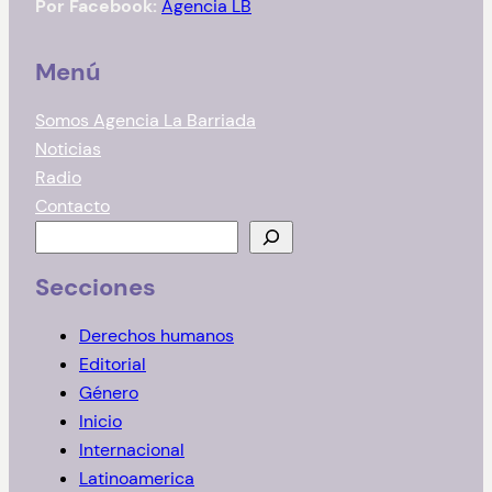
Por Facebook:
Agencia LB
Menú
Somos Agencia La Barriada
Noticias
Radio
Contacto
B
u
Secciones
s
c
Derechos humanos
a
Editorial
r
Género
Inicio
Internacional
Latinoamerica