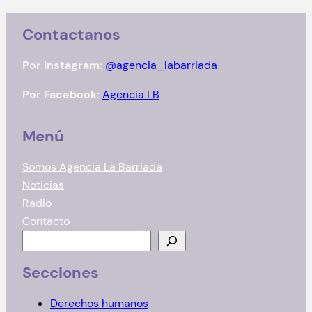
Contactanos
Por Instagram:
@agencia_labarriada
Por Facebook:
Agencia LB
Menú
Somos Agencia La Barriada
Noticias
Radio
Contacto
B
u
Secciones
s
c
Derechos humanos
a