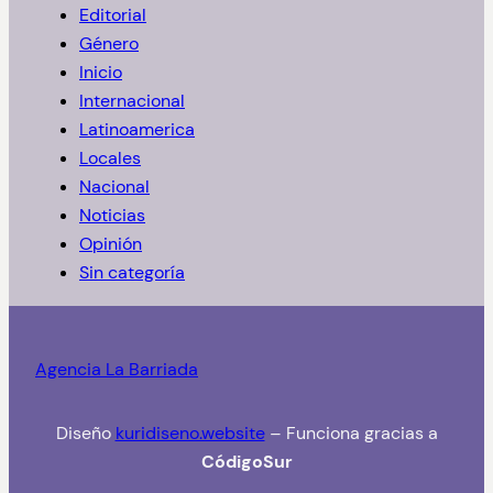
Editorial
r
Género
Inicio
Internacional
Latinoamerica
Locales
Nacional
Noticias
Opinión
Sin categoría
Agencia La Barriada
Diseño
kuridiseno.website
– Funciona gracias a
CódigoSur