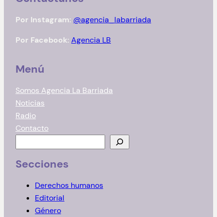
Por Instagram:
@agencia_labarriada
Por Facebook:
Agencia LB
Menú
Somos Agencia La Barriada
Noticias
Radio
Contacto
B
u
Secciones
s
c
Derechos humanos
a
Editorial
r
Género