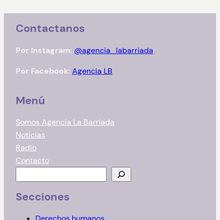
Contactanos
Por Instagram:
@agencia_labarriada
Por Facebook:
Agencia LB
Menú
Somos Agencia La Barriada
Noticias
Radio
Contacto
B
u
Secciones
s
c
Derechos humanos