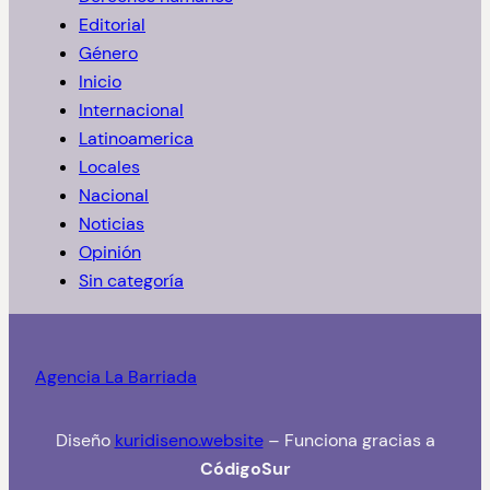
a
Editorial
r
Género
Inicio
Internacional
Latinoamerica
Locales
Nacional
Noticias
Opinión
Sin categoría
Agencia La Barriada
Diseño
kuridiseno.website
– Funciona gracias a
CódigoSur