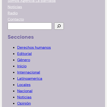
Somos Agencia La Barriada
Noticias
Radio
Contacto
B
u
Secciones
s
c
Derechos humanos
a
Editorial
r
Género
Inicio
Internacional
Latinoamerica
Locales
Nacional
Noticias
Opinión