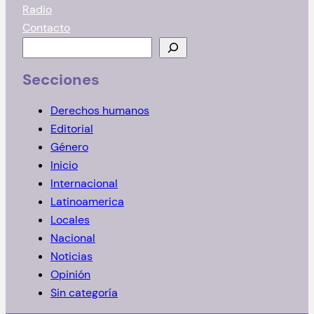
Radio
Contacto
B
u
Secciones
s
c
Derechos humanos
a
Editorial
r
Género
Inicio
Internacional
Latinoamerica
Locales
Nacional
Noticias
Opinión
Sin categoría