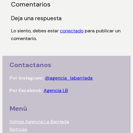
Comentarios
Deja una respuesta
Lo siento, debes estar
conectado
para publicar un
comentario.
Contactanos
Por Instagram:
@agencia_labarriada
Por Facebook:
Agencia LB
Menú
Somos Agencia La Barriada
Noticias