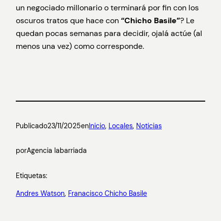
un negociado millonario o terminará por fin con los
oscuros tratos que hace con
“Chicho Basile”
? Le
quedan pocas semanas para decidir, ojalá actúe (al
menos una vez) como corresponde.
Publicado
23/11/2025
en
Inicio
, 
Locales
, 
Noticias
por
Agencia labarriada
Etiquetas:
Andres Watson
, 
Franacisco Chicho Basile