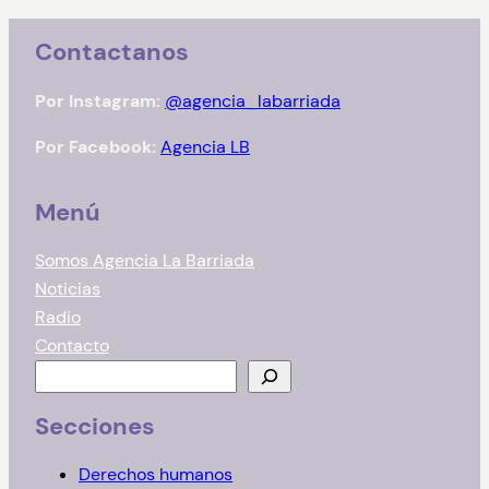
Contactanos
Por Instagram:
@agencia_labarriada
Por Facebook:
Agencia LB
Menú
Somos Agencia La Barriada
Noticias
Radio
Contacto
B
u
Secciones
s
c
Derechos humanos
a