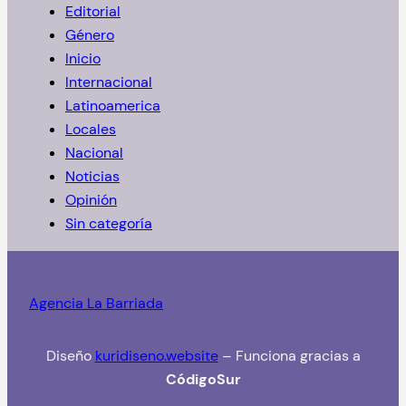
Editorial
r
Género
Inicio
Internacional
Latinoamerica
Locales
Nacional
Noticias
Opinión
Sin categoría
Agencia La Barriada
Diseño
kuridiseno.website
– Funciona gracias a
CódigoSur