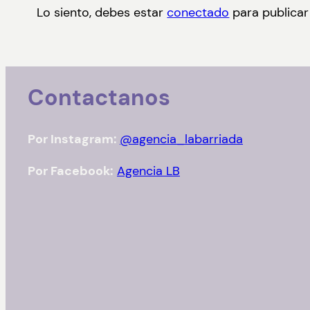
Lo siento, debes estar
conectado
para publicar
Contactanos
Por Instagram:
@agencia_labarriada
Por Facebook:
Agencia LB