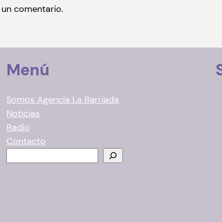
 un comentario.
Menú
Somos Agencia La Barriada
Noticias
Radio
Contacto
B
u
s
c
a