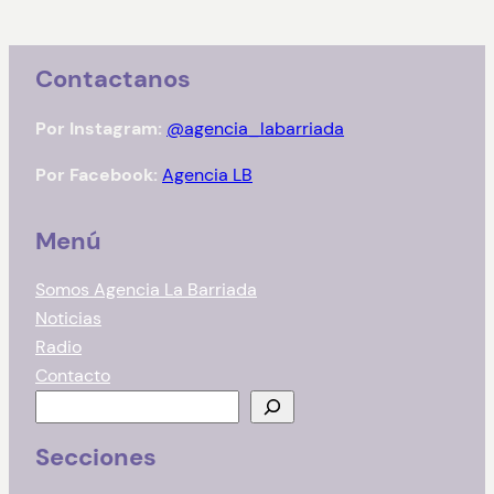
Contactanos
Por Instagram:
@agencia_labarriada
Por Facebook:
Agencia LB
Menú
Somos Agencia La Barriada
Noticias
Radio
Contacto
B
u
Secciones
s
c