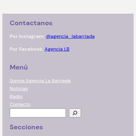
Contactanos
Por Instagram:
@agencia_labarriada
Por Facebook:
Agencia LB
Menú
Somos Agencia La Barriada
Noticias
Radio
Contacto
B
u
Secciones
s
c