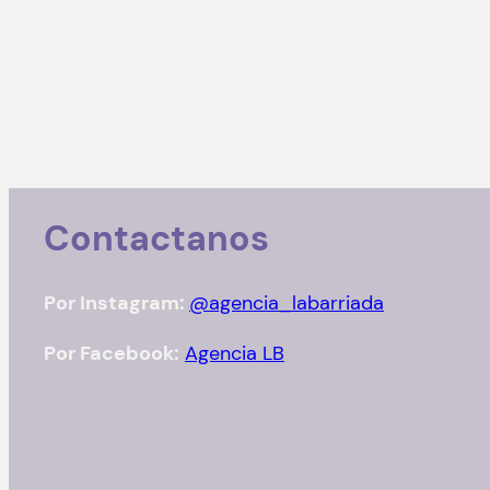
Contactanos
Por Instagram:
@agencia_labarriada
Por Facebook:
Agencia LB