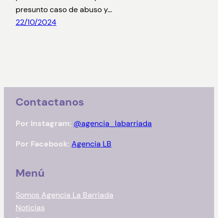
presunto caso de abuso y…
22/10/2024
Contactanos
Por Instagram:
@agencia_labarriada
Por Facebook:
Agencia LB
Menú
Somos Agencia La Barriada
Noticias