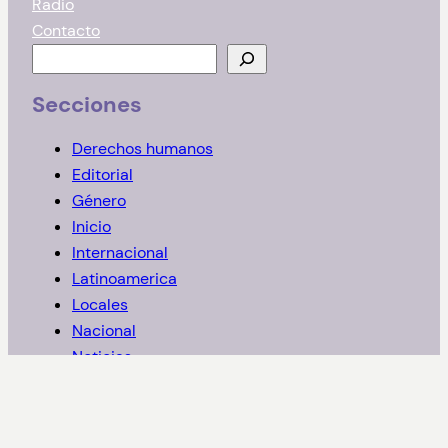
Radio
Contacto
B
u
Secciones
s
c
Derechos humanos
a
Editorial
r
Género
Inicio
Internacional
Latinoamerica
Locales
Nacional
Noticias
Opinión
Sin categoría